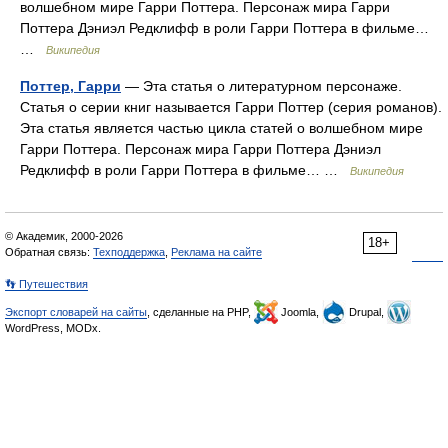
волшебном мире Гарри Поттера. Персонаж мира Гарри
Поттера Дэниэл Редклифф в роли Гарри Поттера в фильме…
…
Википедия
Поттер, Гарри
— Эта статья о литературном персонаже.
Статья о серии книг называется Гарри Поттер (серия романов).
Эта статья является частью цикла статей о волшебном мире
Гарри Поттера. Персонаж мира Гарри Поттера Дэниэл
Редклифф в роли Гарри Поттера в фильме… …
Википедия
© Академик, 2000-2026
18+
Обратная связь:
Техподдержка
,
Реклама на сайте
👣 Путешествия
Экспорт словарей на сайты
, сделанные на PHP,
Joomla,
Drupal,
WordPress, MODx.