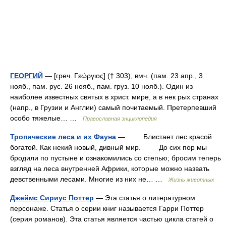
ГЕОРГИЙ
— [греч. Γεώργιος] († 303), вмч. (пам. 23 апр., 3
нояб., пам. рус. 26 нояб., пам. груз. 10 нояб.). Один из
наиболее известных святых в христ. мире, а в нек рых странах
(напр., в Грузии и Англии) самый почитаемый. Претерпевший
особо тяжелые… …
Православная энциклопедия
Тропические леса и их Фауна
— Блистает лес красой
богатой. Как некий новый, дивный мир. До сих пор мы
бродили по пустыне и ознакомились со степью; бросим теперь
взгляд на леса внутренней Африки, которые можно назвать
девственными лесами. Многие из них не… …
Жизнь животных
Джеймс Сириус Поттер
— Эта статья о литературном
персонаже. Статья о серии книг называется Гарри Поттер
(серия романов). Эта статья является частью цикла статей о